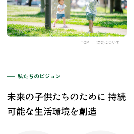
TOP
協会について
私
た
ち
の
ビ
ジ
ョ
ン
未
来
の
子
供
た
ち
の
た
め
に
持
続
可
能
な
生
活
環
境
を
創
造