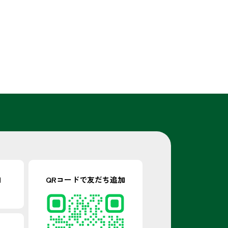
加
QRコードで
友だち追加