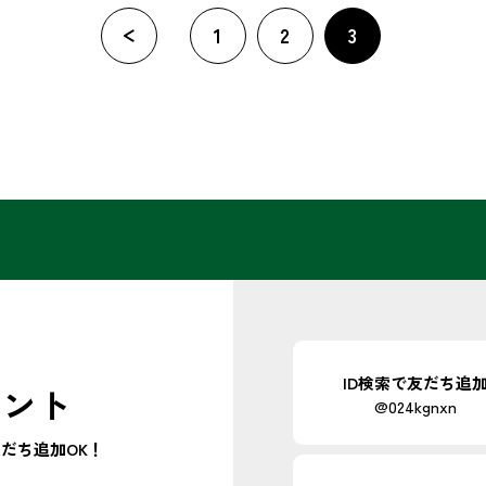
«
1
2
3
ID検索で
友だち追
ウント
@024kgnxn
だち追加OK！