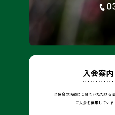
0
入会案内
当協会の活動にご賛同いただける
ご入会を
募集していま