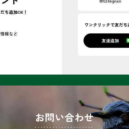
ウント
@024kgnxn
だち追加OK！
ワンクリックで
友だち
ト情報
など
友達追加
お問い合わせ