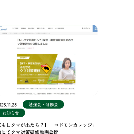
025.11.28
勉強会・研修会
お知らせ
【もしクマが出たら？】「コドモンカレッジ」
様にてクマ対策研修動画公開