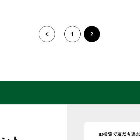
«
1
2
ID検索で
友だち追